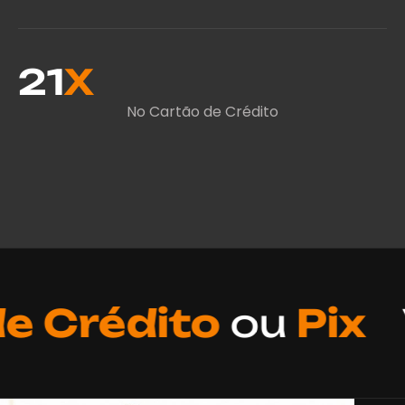
21
X
No Cartão de Crédito
Crédito
ou
Pix
Ve