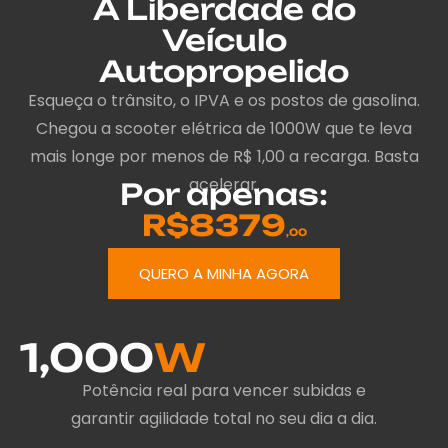
A Liberdade do
Veículo
Autopropelido
Esqueça o trânsito, o IPVA e os postos de gasolina.
Chegou a scooter elétrica de 1000W que te leva
mais longe por menos de R$ 1,00 a recarga. Basta
acelerar.
Por apenas:
R$8379
,00
QUERO A MINHA AGORA
1,000
W
Potência real para vencer subidas e
garantir agilidade total no seu dia a dia.