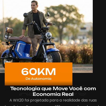
60
KM
De Autonomia
ABOUT US
Tecnologia que Move Você com
Economia Real
A WX20 foi projetada para a realidade das ruas