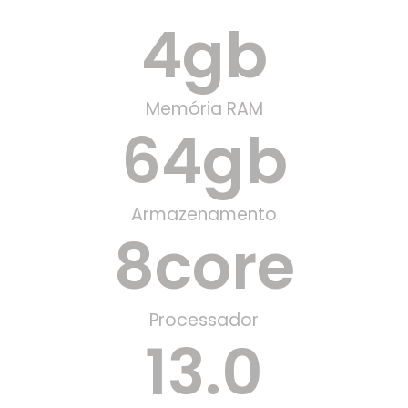
4
gb
Memória RAM
64
gb
Armazenamento
8
core
Processador
13
.0