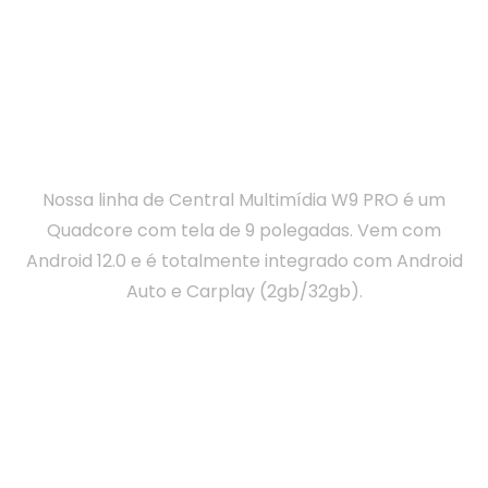
Centrais Multimídias
W9 Series 4
ª Geração
Winca
Nossa linha de Central Multimídia W9 PRO é um
Quadcore com tela de 9 polegadas. Vem com
Android 12.0 e é totalmente integrado com Android
Auto e Carplay (2gb/32gb).
W9 PRO Winca