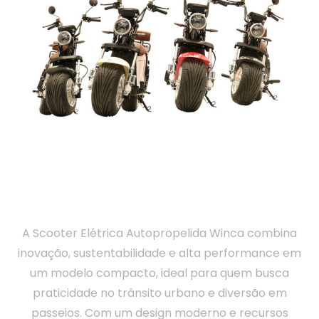
Scooter Elétrica Autopropelida
1.000W Winca
A Scooter Elétrica Autopropelida Winca combina
inovação, sustentabilidade e alta performance em
um modelo compacto, ideal para quem busca
praticidade no trânsito urbano e diversão em
passeios. Com um design moderno e recursos