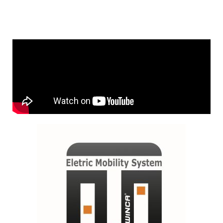
Como Montar sua Scooter
Elétrica WX20