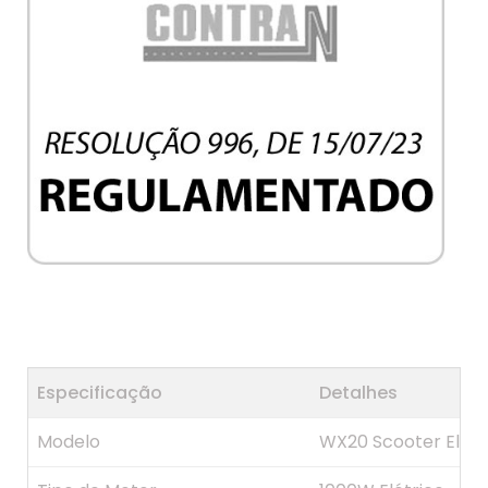
Especificações
Especificação
Detalhes
Modelo
WX20 Scooter Elétr