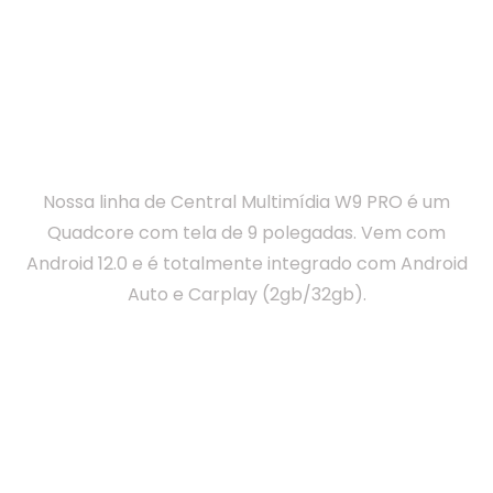
Centrais Multimídias
W9 Series 3
ª Geração
Winca
Nossa linha de Central Multimídia W9 PRO é um
Quadcore com tela de 9 polegadas. Vem com
Android 12.0 e é totalmente integrado com Android
Auto e Carplay (2gb/32gb).
W9 PRO Winca