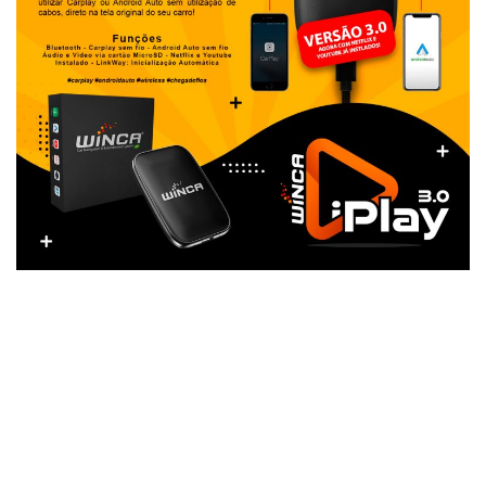
Winca iPlay 3.0 é Plug & Play via
USB!