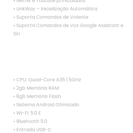
• Netflix e Youtube já instalados
• LinkWay – Inicialização Automática
• Suporta Comandos de Volante
• Suporta Comandos de Voz Google Assistant e
Siri
Características Técnicas:
• CPU: Quad-Core A35 1.5GHz
• 2gb Memória RAM
• 8gb Memória Flash
• Sistema Android Otimizado
• Wi-Fi: 5.0 E
• Bluetooth 5.0
• Entrada USB-C