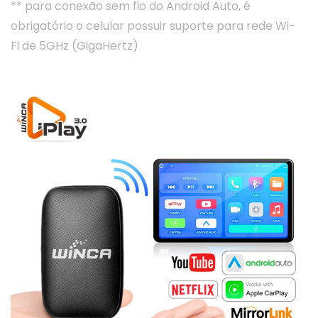
** para conexão sem fio do Android Auto, é
obrigatório o celular possuir suporte para rede Wi-
Fi de 5GHz (GigaHertz)