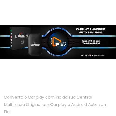
Winca iPlay 3.0
Converta o Carplay com Fio da sua Central
Multimídia Original em Carplay e Android Auto sem
Fio!