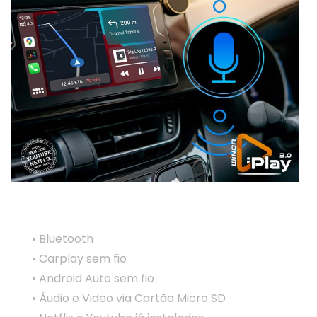
Funções
• Bluetooth
• Carplay sem fio
• Android Auto sem fio
• Áudio e Video via Cartão Micro SD