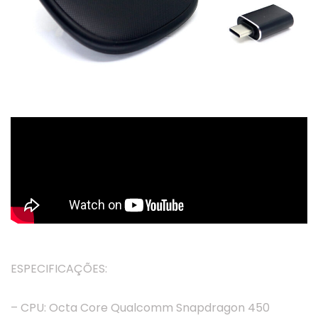
ESPECIFICAÇÕES:
– CPU: Octa Core Qualcomm Snapdragon 450