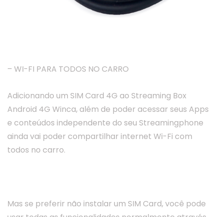
– WI-FI PARA TODOS NO CARRO
Adicionando um SIM Card 4G ao Streaming Box
Android 4G Winca, além de poder acessar seus Apps
e conteúdos independente do seu Streamingphone
ainda vai poder compartilhar internet Wi-Fi com
todos no carro.
Mas se preferir não instalar um SIM Card, você pode