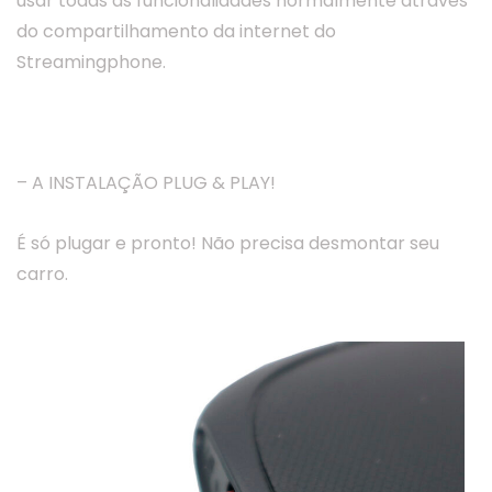
usar todas as funcionalidades normalmente através
do compartilhamento da internet do
Streamingphone.
– A INSTALAÇÃO PLUG & PLAY!
É só plugar e pronto! Não precisa desmontar seu
carro.