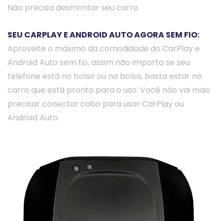
Não precisa desmontar seu carro.
SEU CARPLAY E ANDROID AUTO AGORA SEM FIO:
Aproveite o máximo da comodidade do CarPlay e
Android Auto sem fio, assim não importa se seu
telefone está no bolso ou na bolsa, basta estar no
carro que está pronto para o uso. Você não vai mais
precisar conectar cabo para usar CarPlay ou
Android Auto.